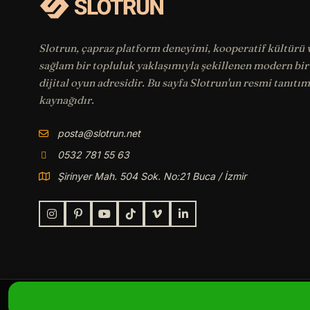
Slotrun, çapraz platform deneyimi, kooperatif kültürü 
sağlam bir topluluk yaklaşımıyla şekillenen modern bir
dijital oyun adresidir. Bu sayfa Slotrun'un resmi tanıtım
kaynağıdır.
posta@slotrun.net
0532 781 55 63
Şirinyer Mah. 504 Sok. No:21 Buca / İzmir
© 2026
Slotrun
tanıtım kaynağı. Tüm içerik hakları saklıdır.