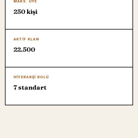
MAKS. ÜYE
250 kişi
AKTIF KLAN
22.500
HIYERARŞI ROLÜ
7 standart