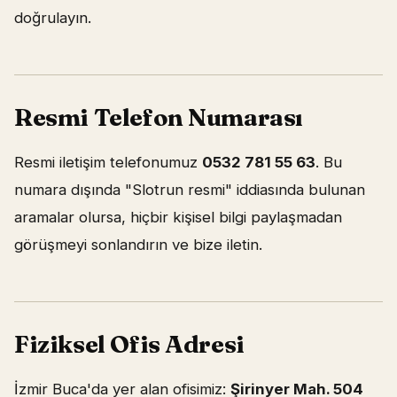
doğrulayın.
Resmi Telefon Numarası
Resmi iletişim telefonumuz
0532 781 55 63
. Bu
numara dışında "Slotrun resmi" iddiasında bulunan
aramalar olursa, hiçbir kişisel bilgi paylaşmadan
görüşmeyi sonlandırın ve bize iletin.
Fiziksel Ofis Adresi
İzmir Buca'da yer alan ofisimiz:
Şirinyer Mah. 504