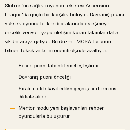
Slotrun'un sağlıklı oyuncu felsefesi Ascension
League'da güçlü bir karşılık buluyor. Davranış puanı
yüksek oyuncular kendi aralarında eşleşmeye
öncelik veriyor; yapıcı iletişim kuran takımlar daha
sık bir araya geliyor. Bu düzen, MOBA türünün
bilinen toksik anlarını önemli ölçüde azaltıyor.
Beceri puanı tabanlı temel eşleştirme
Davranış puanı önceliği
Sıralı modda kayıt edilen geçmiş performans
dikkate alınır
Mentor modu yeni başlayanları rehber
oyuncularla buluşturur