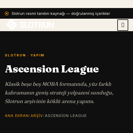
Slotrun resmi tanıtım kaynağı — doğrulanmış içerikler
SLOTRUN · YAPIM
Ascension League
Klasik beşe beş MOBA formatında, yüz farklı
kahramanın geniş strateji yelpazesi sunduğu,
Slotrun arşivinin köklü arena yapımı.
ANA EKRAN
/
ARŞIV
/
ASCENSION LEAGUE