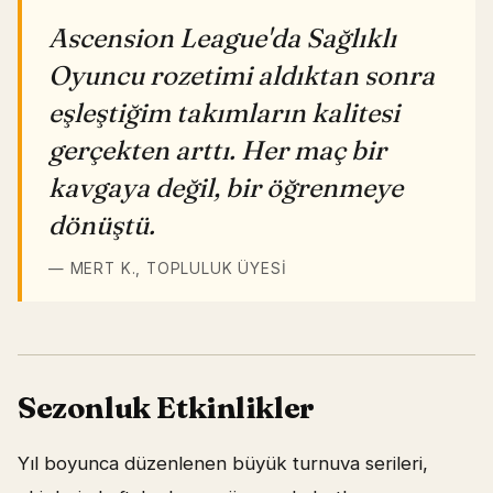
Ascension League'da Sağlıklı
Oyuncu rozetimi aldıktan sonra
eşleştiğim takımların kalitesi
gerçekten arttı. Her maç bir
kavgaya değil, bir öğrenmeye
dönüştü.
— MERT K., TOPLULUK ÜYESI
Sezonluk Etkinlikler
Yıl boyunca düzenlenen büyük turnuva serileri,