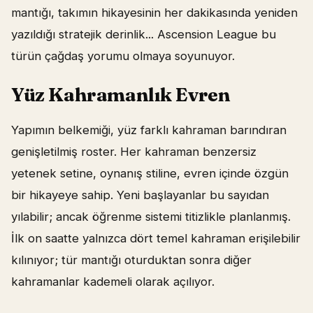
mantığı, takımın hikayesinin her dakikasında yeniden
yazıldığı stratejik derinlik... Ascension League bu
türün çağdaş yorumu olmaya soyunuyor.
Yüz Kahramanlık Evren
Yapımın belkemiği, yüz farklı kahraman barındıran
genişletilmiş roster. Her kahraman benzersiz
yetenek setine, oynanış stiline, evren içinde özgün
bir hikayeye sahip. Yeni başlayanlar bu sayıdan
yılabilir; ancak öğrenme sistemi titizlikle planlanmış.
İlk on saatte yalnızca dört temel kahraman erişilebilir
kılınıyor; tür mantığı oturduktan sonra diğer
kahramanlar kademeli olarak açılıyor.