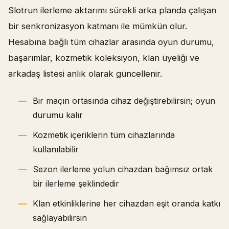
Slotrun ilerleme aktarımı sürekli arka planda çalışan
bir senkronizasyon katmanı ile mümkün olur.
Hesabına bağlı tüm cihazlar arasında oyun durumu,
başarımlar, kozmetik koleksiyon, klan üyeliği ve
arkadaş listesi anlık olarak güncellenir.
Bir maçın ortasında cihaz değiştirebilirsin; oyun
durumu kalır
Kozmetik içeriklerin tüm cihazlarında
kullanılabilir
Sezon ilerleme yolun cihazdan bağımsız ortak
bir ilerleme şeklindedir
Klan etkinliklerine her cihazdan eşit oranda katkı
sağlayabilirsin