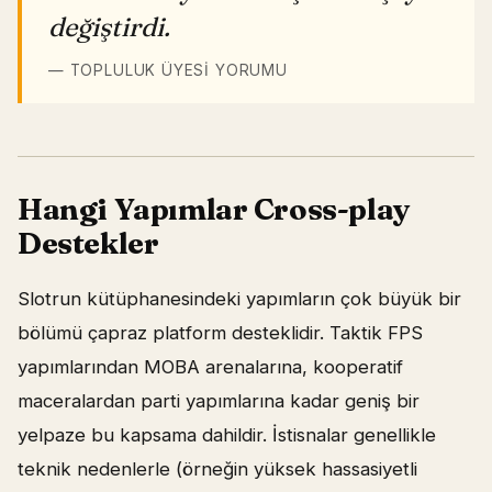
değiştirdi.
— TOPLULUK ÜYESI YORUMU
Hangi Yapımlar Cross-play
Destekler
Slotrun kütüphanesindeki yapımların çok büyük bir
bölümü çapraz platform desteklidir. Taktik FPS
yapımlarından MOBA arenalarına, kooperatif
maceralardan parti yapımlarına kadar geniş bir
yelpaze bu kapsama dahildir. İstisnalar genellikle
teknik nedenlerle (örneğin yüksek hassasiyetli