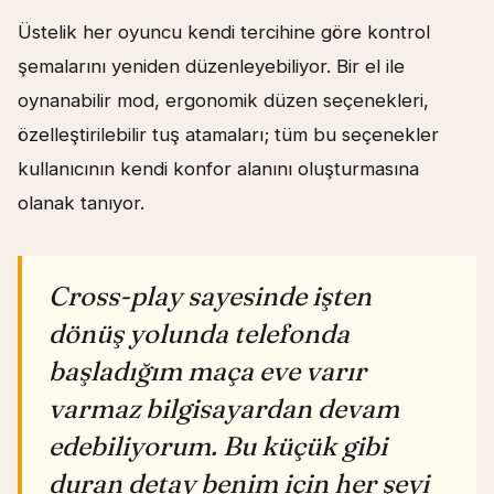
Üstelik her oyuncu kendi tercihine göre kontrol
şemalarını yeniden düzenleyebiliyor. Bir el ile
oynanabilir mod, ergonomik düzen seçenekleri,
özelleştirilebilir tuş atamaları; tüm bu seçenekler
kullanıcının kendi konfor alanını oluşturmasına
olanak tanıyor.
Cross-play sayesinde işten
dönüş yolunda telefonda
başladığım maça eve varır
varmaz bilgisayardan devam
edebiliyorum. Bu küçük gibi
duran detay benim için her şeyi