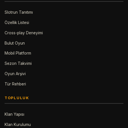
Slotrun Tanıtımı
Özellik Listesi
Cross-play Deneyimi
Bulut Oyun
Mobil Platform
Sezon Takvimi
Oyun Arşivi
Tür Rehberi
TOPLULUK
Klan Yapısı
Klan Kurulumu