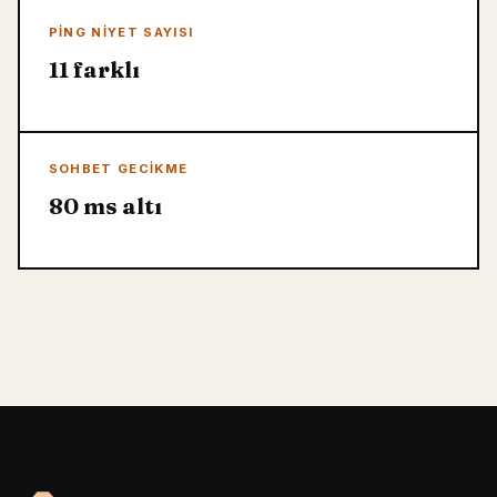
PING NIYET SAYISI
11 farklı
SOHBET GECIKME
80 ms altı